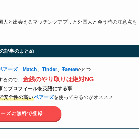
国人と出会えるマッチングアプリと外国人と会う時の注意点を
の記事のまとめ
ペアーズ
、
Match
、
Tinder
、
Tantan
の4つ
金銭のやり取りは絶対NG
するので、
事
と
プロフィールを英語にする事
で安全性の高い
ペアーズ
を使ってみるのがオススメ
アーズに無料で登録