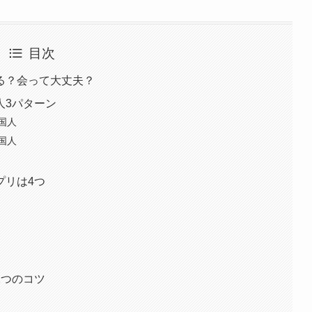
目次
る？会って大丈夫？
人3パターン
国人
国人
プリは4つ
2つのコツ