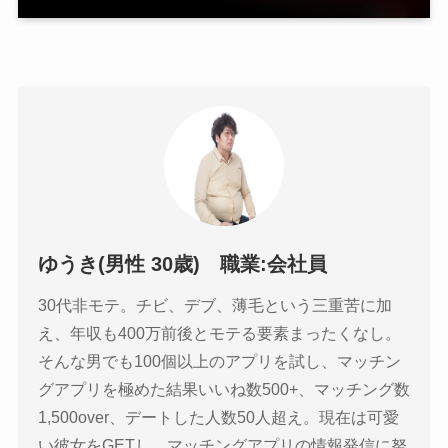
ゆうき(男性 30歳) 職業:会社員
30代非モテ。チビ、デブ、薄毛という三重苦に加
え、年収も400万前後とモテる要素まったくなし。
そんな男でも100個以上のアプリを試し、マッチン
グアプリを極めた結果いいね数500+、マッチング数
1,500over、デートした人数50人超え。現在は可愛
い彼女をGETし、マッチングアプリの情報発信に努