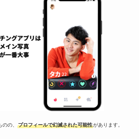
ものの、
プロフィールで幻滅された可能
性
があります。