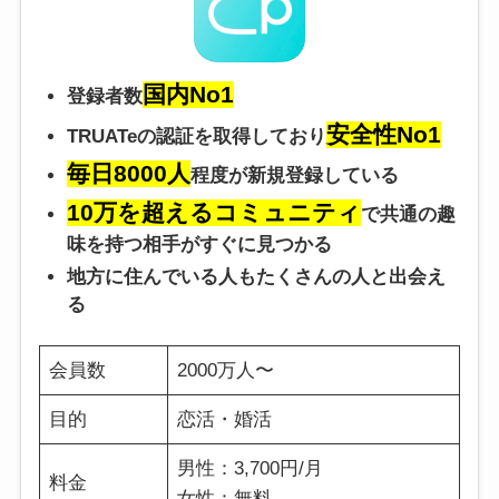
国内No1
登録者数
安全性No1
TRUATeの認証を取得しており
毎日8000人
程度が新規登録している
10万を超えるコミュニティ
で共通の趣
味を持つ相手がすぐに見つかる
地方に住んでいる人もたくさんの人と出会え
る
会員数
2000万人〜
目的
恋活・婚活
男性：3,700円/月
料金
女性：無料