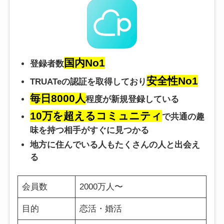
国内No1
登録者数
安全性No1
TRUATeの認証を取得しており
毎日8000人
程度が新規登録している
10万を超えるコミュニティ
で共通の趣
味を持つ相手がすぐに見つかる
地方に住んでいる人もたくさんの人と出会え
る
会員数
2000万人〜
目的
恋活・婚活