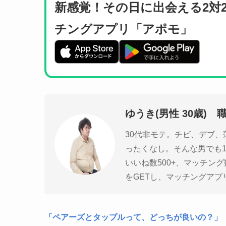
新感覚！その日に出会える2対
チングアプリ「アポモ」
ゆうき(男性 30歳) 
30代非モテ。チビ、デブ、
ったくなし。そんな男でも
いいね数500+、マッチング
をGETし、マッチングア
「ペアーズとタップルって、どっちが良いの？」